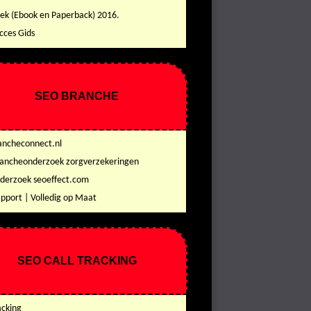
ek (Ebook en Paperback) 2016.
cces Gids
SEO BRANCHE
ancheconnect.nl
ancheonderzoek zorgverzekeringen
derzoek seoeffect.com
pport | Volledig op Maat
SEO CALL TRACKING
acking