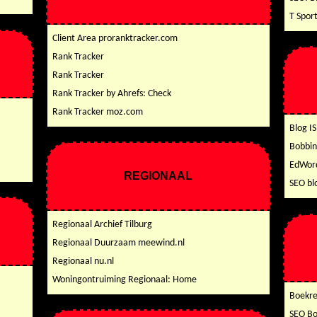
T Spor
Client Area proranktracker.com
Rank Tracker
Rank Tracker
Rank Tracker by Ahrefs: Check
Rank Tracker moz.com
Blog I
Bobbin
EdWord
REGIONAAL
SEO bl
Regionaal Archief Tilburg
Regionaal Duurzaam meewind.nl
Regionaal nu.nl
Woningontruiming Regionaal: Home
Boekre
SEO B