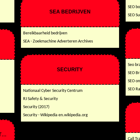
SEO bo
SEA BEDRIJVEN
SEO Su
Bereikbaarheid bedrijven
SEA - Zoekmachine Adverteren Archives
Seo br
SECURITY
SEO Br
SEO on
SEO Ra
Nationaal Cyber Security Centrum
RJ Safety & Security
Security (2017)
Security - Wikipedia en.wikipedia.org
TEN
Call Tr