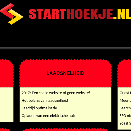
LAADSNELHEID
2017: Een snelle website of geen website!
Guest 
Het belang van laadsnelheid
Meer o
Laadtijd optimalisatie
Search
Opladen van een elektrische auto
SEO ni
Yoast 