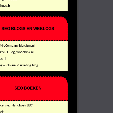
thuysch
SEO BLOGS EN WEBLOGS
SM eCompany blog.ism.nl
k SEO Blog jwbobbink.nl
s.nl
og & Online Marketing blog
SEO BOEKEN
censie: 'Handboek SEO'
oek