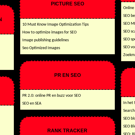
PICTURE SEO
Online
SEO be
N
SEO M
10 Must Know Image Optimization Tips
SEO sc
How to optimize images for SEO
SEO sp
Image publishing guidelines
SEO v
Seo Optimized Images
Zoekma
PR EN SEO
PR 2.0: online PR en buzz voor SEO
In het
SEO en SEA
Search
SEO bl
SEO Bl
RANK TRACKER
SEO: B