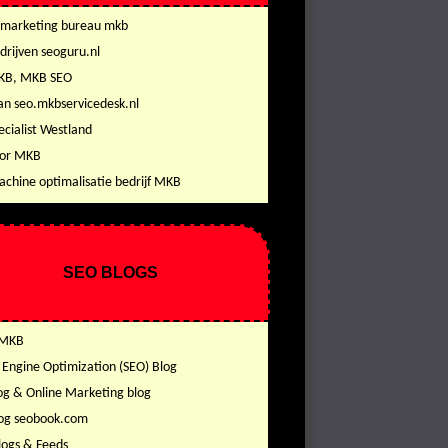
 marketing bureau mkb
drijven seoguru.nl
KB, MKB SEO
an seo.mkbservicedesk.nl
ecialist Westland
oor MKB
chine optimalisatie bedrijf MKB
SEO BLOGS
 MKB
 Engine Optimization (SEO) Blog
og & Online Marketing blog
og seobook.com
logs & Feeds