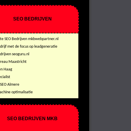
SEO BEDRIJVEN
te SEO Bedrijven mkbwebpartner.nl
drijf met de focus op leadgeneratie
drijven seoguru.nl
reau Maastricht
en Haag
cialist
 SEO Almere
chine optimalisatie
SEO BEDRIJVEN MKB